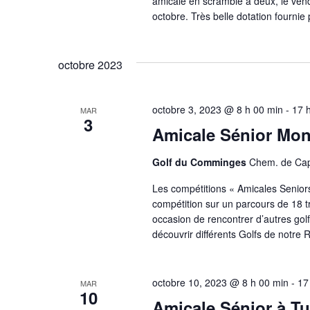
amicale en scramble à deux, le ven
octobre. Très belle dotation fournie 
octobre 2023
octobre 3, 2023 @ 8 h 00 min
-
17 
MAR
3
Amicale Sénior Mont
Golf du Comminges
Chem. de Cap
Les compétitions « Amicales Seniors 
compétition sur un parcours de 18 t
occasion de rencontrer d’autres golf
découvrir différents Golfs de notre 
octobre 10, 2023 @ 8 h 00 min
-
17
MAR
10
Amicale Sénior à T