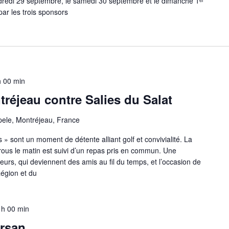
dredi 29 septembre, le samedi 30 septembre et le dimanche 1ᵉʳ
par les trois sponsors
h 00 min
réjeau contre Salies du Salat
ele, Montréjeau, France
» sont un moment de détente alliant golf et convivialité. La
rous le matin est suivi d’un repas pris en commun. Une
eurs, qui deviennent des amis au fil du temps, et l’occasion de
Région et du
 h 00 min
ursan