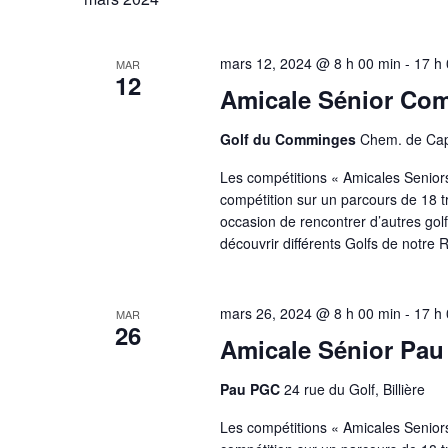
mars 12, 2024 @ 8 h 00 min
-
17 h
MAR
12
Amicale Sénior Com
Golf du Comminges
Chem. de Cap
Les compétitions « Amicales Seniors 
compétition sur un parcours de 18 t
occasion de rencontrer d’autres golf
découvrir différents Golfs de notre 
mars 26, 2024 @ 8 h 00 min
-
17 h
MAR
26
Amicale Sénior Pa
Pau PGC
24 rue du Golf, Billière
Les compétitions « Amicales Seniors 