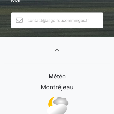
Mail :
contact@asgolfducomminges.fr
Météo
Montréjeau