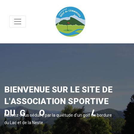
B
I
E
N
V
E
N
U
E
S
U
R
L
E
S
I
T
E
D
E
L
'
A
S
S
O
C
I
A
T
I
O
N
S
P
O
R
T
I
V
E
G
N
I
D
U
G
O
L
F
D
U
C
O
M
M
Laissez-vous séduire par la quiétude d'un golf en bordure
du Lac et de la Neste.