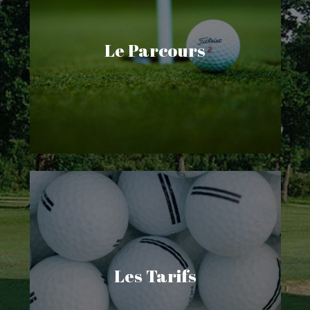
de 9 trous, un parcours compact de 5
trous destiné aux débutants , un practice
Le Parcours
équipé de 12 postes dont 3 postes
couverts et un putting green.
Découvrir
Les Tarifs
Consultez la grille tarifaire du Golf du
Comminges. Vous y trouverez des
informations sur les tarifs pour l’accès au
Les Tarifs
parcours, la location de matériel, les cours
de golf et bien plus encore.