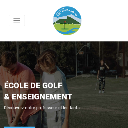
É
C
O
L
E
D
E
G
O
L
F
&
E
N
S
E
I
G
N
E
M
E
N
T
Découvrez notre professeur et les tarifs.