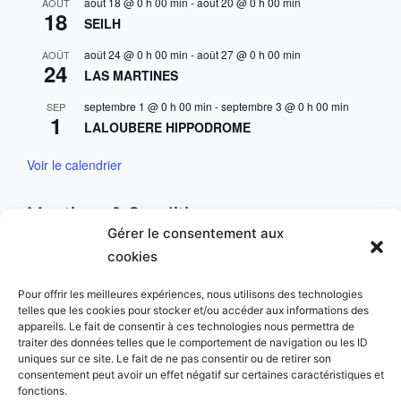
août 18 @ 0 h 00 min
-
août 20 @ 0 h 00 min
AOÛT
18
SEILH
août 24 @ 0 h 00 min
-
août 27 @ 0 h 00 min
AOÛT
24
LAS MARTINES
septembre 1 @ 0 h 00 min
-
septembre 3 @ 0 h 00 min
SEP
1
LALOUBERE HIPPODROME
Voir le calendrier
Mentions & Conditions
Gérer le consentement aux
Mentions Légales
cookies
Charte des données personnelles
Pour offrir les meilleures expériences, nous utilisons des technologies
telles que les cookies pour stocker et/ou accéder aux informations des
appareils. Le fait de consentir à ces technologies nous permettra de
traiter des données telles que le comportement de navigation ou les ID
uniques sur ce site. Le fait de ne pas consentir ou de retirer son
consentement peut avoir un effet négatif sur certaines caractéristiques et
fonctions.