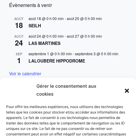
Évènements à venir
août 18 @ 0 h 00 min
-
août 20 @ 0 h 00 min
AOÛT
18
SEILH
août 24 @ 0 h 00 min
-
août 27 @ 0 h 00 min
AOÛT
24
LAS MARTINES
septembre 1 @ 0 h 00 min
-
septembre 3 @ 0 h 00 min
SEP
1
LALOUBERE HIPPODROME
Voir le calendrier
Gérer le consentement aux
Mentions & Conditions
cookies
Mentions Légales
Pour offrir les meilleures expériences, nous utilisons des technologies
telles que les cookies pour stocker et/ou accéder aux informations des
Charte des données personnelles
appareils. Le fait de consentir à ces technologies nous permettra de
traiter des données telles que le comportement de navigation ou les ID
uniques sur ce site. Le fait de ne pas consentir ou de retirer son
consentement peut avoir un effet négatif sur certaines caractéristiques