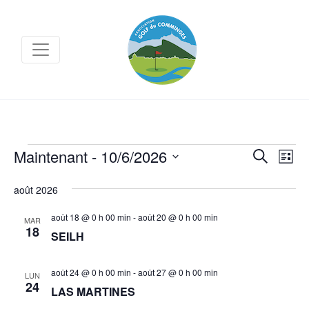
Évènements
Na
Maintenant
 - 
10/6/2026
Recher
Recherche
Liste
de
et
Sélectionnez
août 2026
vu
navigat
une
Év
de
date.
août 18 @ 0 h 00 min
-
août 20 @ 0 h 00 min
MAR
18
SEILH
vues
Évène
août 24 @ 0 h 00 min
-
août 27 @ 0 h 00 min
LUN
24
LAS MARTINES