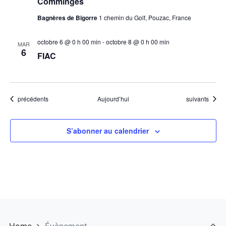
Comminges
Bagnères de Bigorre
1 chemin du Golf, Pouzac, France
octobre 6 @ 0 h 00 min
-
octobre 8 @ 0 h 00 min
MAR
6
FIAC
Évènements
Évènements
précédents
Aujourd’hui
suivants
S’abonner au calendrier