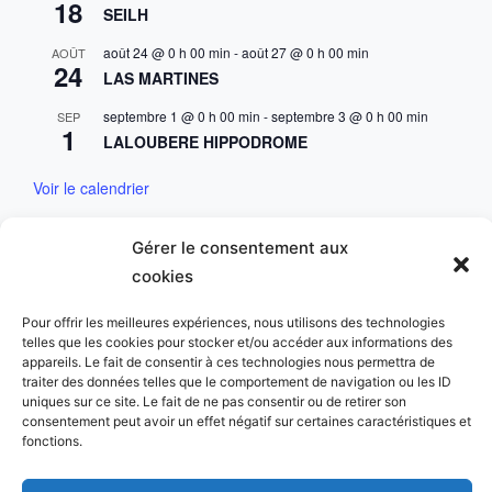
18
SEILH
août 24 @ 0 h 00 min
-
août 27 @ 0 h 00 min
AOÛT
24
LAS MARTINES
septembre 1 @ 0 h 00 min
-
septembre 3 @ 0 h 00 min
SEP
1
LALOUBERE HIPPODROME
Voir le calendrier
Mentions & Conditions
Gérer le consentement aux
cookies
Mentions Légales
Pour offrir les meilleures expériences, nous utilisons des technologies
telles que les cookies pour stocker et/ou accéder aux informations des
Charte des données personnelles
appareils. Le fait de consentir à ces technologies nous permettra de
traiter des données telles que le comportement de navigation ou les ID
uniques sur ce site. Le fait de ne pas consentir ou de retirer son
consentement peut avoir un effet négatif sur certaines caractéristiques et
fonctions.
Copyright © 2023 Golf du Comminges. All Rights