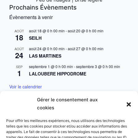
Prochains Évènements
Évènements à venir
août 18 @ 0 h 00 min
-
août 20 @ 0 h 00 min
AOÛT
18
SEILH
août 24 @ 0 h 00 min
-
août 27 @ 0 h 00 min
AOÛT
24
LAS MARTINES
septembre 1 @ 0 h 00 min
-
septembre 3 @ 0 h 00 min
SEP
1
LALOUBERE HIPPODROME
Voir le calendrier
Gérer le consentement aux
Mentions & Conditions
cookies
Mentions Légales
Pour offrir les meilleures expériences, nous utilisons des technologies
telles que les cookies pour stocker et/ou accéder aux informations des
Charte des données personnelles
appareils. Le fait de consentir à ces technologies nous permettra de
traiter des données telles que le comportement de navigation ou les ID