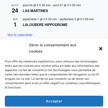
août 24 @ 0 h 00 min
-
août 27 @ 0 h 00 min
AOÛT
24
LAS MARTINES
septembre 1 @ 0 h 00 min
-
septembre 3 @ 0 h 00 min
SEP
1
LALOUBERE HIPPODROME
Voir le calendrier
Gérer le consentement aux
Mentions & Conditions
cookies
Mentions Légales
Pour offrir les meilleures expériences, nous utilisons des technologies
telles que les cookies pour stocker et/ou accéder aux informations des
Charte des données personnelles
appareils. Le fait de consentir à ces technologies nous permettra de
traiter des données telles que le comportement de navigation ou les ID
uniques sur ce site. Le fait de ne pas consentir ou de retirer son
consentement peut avoir un effet négatif sur certaines caractéristiques
et fonctions.
Copyright © 2023 Golf du Comminges. All Rights
Accepter
Reserved.