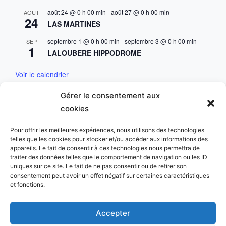
août 24 @ 0 h 00 min
-
août 27 @ 0 h 00 min
AOÛT
24
LAS MARTINES
septembre 1 @ 0 h 00 min
-
septembre 3 @ 0 h 00 min
SEP
1
LALOUBERE HIPPODROME
Voir le calendrier
Gérer le consentement aux
Mentions & Conditions
cookies
Mentions Légales
Pour offrir les meilleures expériences, nous utilisons des technologies
telles que les cookies pour stocker et/ou accéder aux informations des
Charte des données personnelles
appareils. Le fait de consentir à ces technologies nous permettra de
traiter des données telles que le comportement de navigation ou les ID
uniques sur ce site. Le fait de ne pas consentir ou de retirer son
consentement peut avoir un effet négatif sur certaines caractéristiques
et fonctions.
Copyright © 2023 Golf du Comminges. All Rights
Accepter