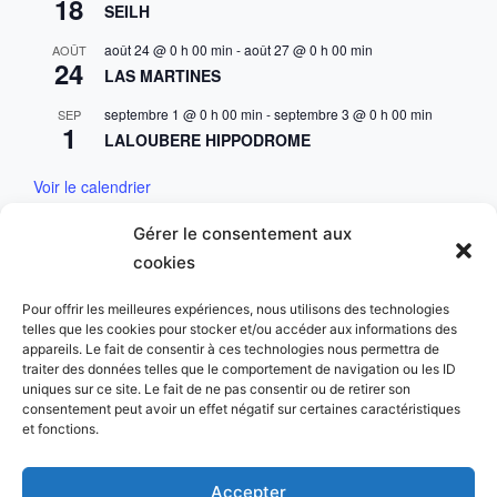
18
SEILH
août 24 @ 0 h 00 min
-
août 27 @ 0 h 00 min
AOÛT
24
LAS MARTINES
septembre 1 @ 0 h 00 min
-
septembre 3 @ 0 h 00 min
SEP
1
LALOUBERE HIPPODROME
Voir le calendrier
Gérer le consentement aux
Mentions & Conditions
cookies
Mentions Légales
Pour offrir les meilleures expériences, nous utilisons des technologies
telles que les cookies pour stocker et/ou accéder aux informations des
Charte des données personnelles
appareils. Le fait de consentir à ces technologies nous permettra de
traiter des données telles que le comportement de navigation ou les ID
uniques sur ce site. Le fait de ne pas consentir ou de retirer son
consentement peut avoir un effet négatif sur certaines caractéristiques
et fonctions.
Copyright © 2023 Golf du Comminges. All Rights
Accepter