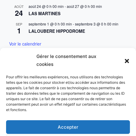
août 24 @ 0 h 00 min
-
août 27 @ 0 h 00 min
AOÛT
24
LAS MARTINES
septembre 1 @ 0 h 00 min
-
septembre 3 @ 0 h 00 min
SEP
1
LALOUBERE HIPPODROME
Voir le calendrier
Gérer le consentement aux
Mentions & Conditions
cookies
Mentions Légales
Pour offrir les meilleures expériences, nous utilisons des technologies
telles que les cookies pour stocker et/ou accéder aux informations des
Charte des données personnelles
appareils. Le fait de consentir à ces technologies nous permettra de
traiter des données telles que le comportement de navigation ou les ID
uniques sur ce site. Le fait de ne pas consentir ou de retirer son
consentement peut avoir un effet négatif sur certaines caractéristiques
et fonctions.
Copyright © 2023 Golf du Comminges. All Rights
Accepter
Reserved.