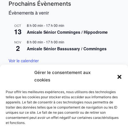
Prochains Évènements
Évènements à venir
8 h 00 min
-
17 h 00 min
OCT
13
Amicale Sénior Comminges / Hippodrome
8 h 00 min
-
17 h 00 min
NOV
2
Amicale Sénior Bassussary / Comminges
Voir le calendrier
Gérer le consentement aux
Mentions & Conditions
cookies
Mentions Légales
Pour offrir les meilleures expériences, nous utilisons des technologies
telles que les cookies pour stocker et/ou accéder aux informations des
Charte des données personnelles
appareils. Le fait de consentir à ces technologies nous permettra de
traiter des données telles que le comportement de navigation ou les ID
uniques sur ce site. Le fait de ne pas consentir ou de retirer son
consentement peut avoir un effet négatif sur certaines caractéristiques
et fonctions.