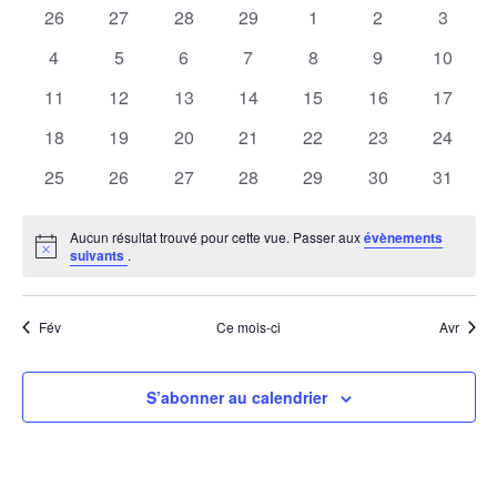
de
0
0
0
0
0
0
0
26
27
28
29
1
2
3
Év
de
date.
évènements
évènements
évènements
évènements
évènements
évènements
évènem
Évènements
0
0
0
0
0
0
0
4
5
6
7
8
9
10
vues
évènements
évènements
évènements
évènements
évènements
évènements
évènem
Évène
0
0
0
0
0
0
0
11
12
13
14
15
16
17
évènements
évènements
évènements
évènements
évènements
évènements
évènem
0
0
0
0
0
0
0
18
19
20
21
22
23
24
évènements
évènements
évènements
évènements
évènements
évènements
évènem
0
0
0
0
0
0
0
25
26
27
28
29
30
31
évènements
évènements
évènements
évènements
évènements
évènements
évènem
Aucun résultat trouvé pour cette vue. Passer aux
évènements
Notice
suivants
.
Fév
Ce mois-ci
Avr
S’abonner au calendrier