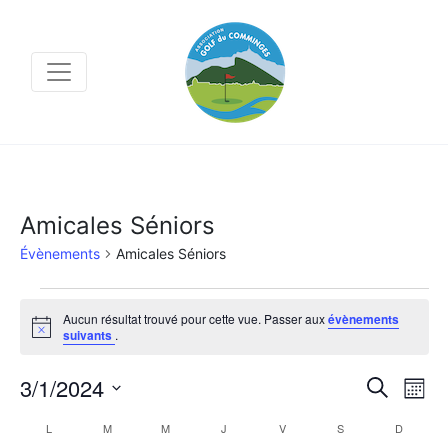
Amicales Séniors
Évènements
Amicales Séniors
Évènements
Aucun résultat trouvé pour cette vue. Passer aux
évènements
Notice
suivants
.
Na
3/1/2024
Recher
Recherche
Mois
de
et
Sélectionnez
Calendrier
L
LUNDI
M
MARDI
M
MERCREDI
J
JEUDI
V
VENDREDI
S
SAMEDI
D
DIMANC
vu
navigat
une