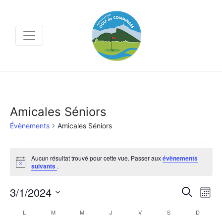
Amicales Séniors
Évènements
Amicales Séniors
Évènements
Aucun résultat trouvé pour cette vue. Passer aux
évènements
Notice
suivants
.
Na
3/1/2024
Recher
Recherche
Mois
de
et
Sélectionnez
Calendrier
L
LUNDI
M
MARDI
M
MERCREDI
J
JEUDI
V
VENDREDI
S
SAMEDI
D
DIMANC
vu
navigat
une