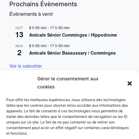
Prochains Évènements
Évènements à venir
8 h 00 min
-
17 h 00 min
OCT
13
Amicale Sénior Comminges / Hippodrome
8 h 00 min
-
17 h 00 min
NOV
2
Amicale Sénior Bassussary / Comminges
Voir le calendrier
Gérer le consentement aux
Mentions & Conditions
cookies
Mentions Légales
Pour offrir les meilleures expériences, nous utilisons des technologies
telles que les cookies pour stocker et/ou accéder aux informations des
Charte des données personnelles
appareils. Le fait de consentir à ces technologies nous permettra de
traiter des données telles que le comportement de navigation ou les ID
uniques sur ce site. Le fait de ne pas consentir ou de retirer son
consentement peut avoir un effet négatif sur certaines caractéristiques
et fonctions.