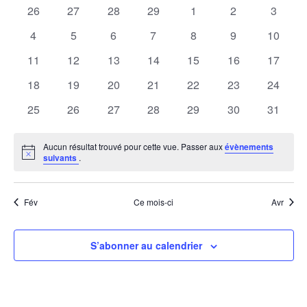
de
0
0
0
0
0
0
0
26
27
28
29
1
2
3
Év
de
date.
évènements
évènements
évènements
évènements
évènements
évènements
évènem
Évènements
0
0
0
0
0
0
0
4
5
6
7
8
9
10
vues
évènements
évènements
évènements
évènements
évènements
évènements
évènem
Évène
0
0
0
0
0
0
0
11
12
13
14
15
16
17
évènements
évènements
évènements
évènements
évènements
évènements
évènem
0
0
0
0
0
0
0
18
19
20
21
22
23
24
évènements
évènements
évènements
évènements
évènements
évènements
évènem
0
0
0
0
0
0
0
25
26
27
28
29
30
31
évènements
évènements
évènements
évènements
évènements
évènements
évènem
Aucun résultat trouvé pour cette vue. Passer aux
évènements
Notice
suivants
.
Fév
Ce mois-ci
Avr
S’abonner au calendrier