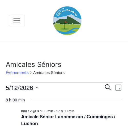
Amicales Séniors
Évènements
Amicales Séniors
Évènements
Na
5/12/2026
Recher
Recherche
Jour
for
de
et
Sélectionnez
mai
8 h 00 min
12,
vu
navigat
une
2026
Év
mai 12 @ 8 h 00 min
-
17 h 00 min
de
date.
Amicale Sénior Lannemezan / Comminges /
vues
Luchon