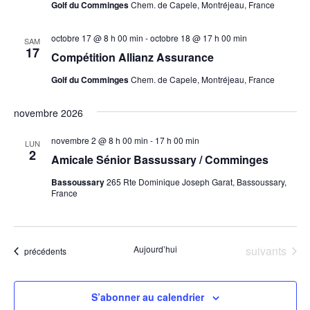
Golf du Comminges
Chem. de Capele, Montréjeau, France
octobre 17 @ 8 h 00 min
-
octobre 18 @ 17 h 00 min
SAM
17
Compétition Allianz Assurance
Golf du Comminges
Chem. de Capele, Montréjeau, France
novembre 2026
novembre 2 @ 8 h 00 min
-
17 h 00 min
LUN
2
Amicale Sénior Bassussary / Comminges
Bassoussary
265 Rte Dominique Joseph Garat, Bassoussary,
France
Évènements
Aujourd’hui
suivants
Évènements
précédents
S’abonner au calendrier