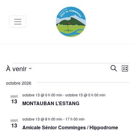
Évènements
Na
À venir
Recher
Recherche
Liste
de
et
Sélectionnez
octobre 2026
vu
navigat
une
Év
de
date.
octobre 13 @ 0 h 00 min
-
octobre 15 @ 0 h 00 min
MAR
13
MONTAUBAN L’ESTANG
vues
Évène
octobre 13 @ 8 h 00 min
-
17 h 00 min
MAR
13
Amicale Sénior Comminges / Hippodrome