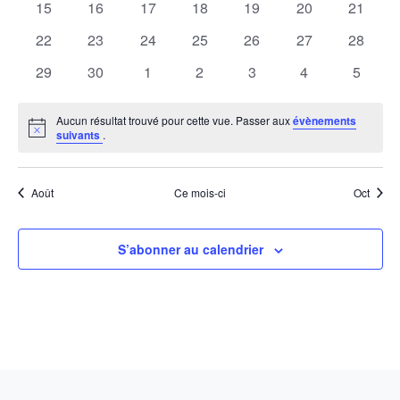
Évène
0
0
0
0
0
0
0
15
16
17
18
19
20
21
évènements
évènements
évènements
évènements
évènements
évènements
évènem
0
0
0
0
0
0
0
22
23
24
25
26
27
28
évènements
évènements
évènements
évènements
évènements
évènements
évènem
0
0
0
0
0
0
0
29
30
1
2
3
4
5
évènements
évènements
évènements
évènements
évènements
évènements
évènem
Aucun résultat trouvé pour cette vue. Passer aux
évènements
Notice
suivants
.
Août
Ce mois-ci
Oct
S’abonner au calendrier