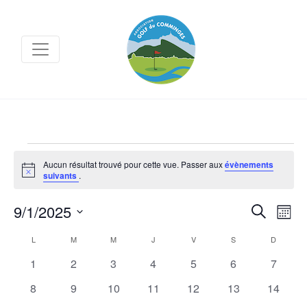
Évènements
Aucun résultat trouvé pour cette vue. Passer aux
évènements
Notice
suivants
.
Na
9/1/2025
Recher
Recherche
Mois
de
et
Sélectionnez
Calendrier
L
LUNDI
M
MARDI
M
MERCREDI
J
JEUDI
V
VENDREDI
S
SAMEDI
D
DIMANC
vu
navigat
une
de
0
0
0
0
0
0
0
1
2
3
4
5
6
7
Év
de
date.
évènements
évènements
évènements
évènements
évènements
évènements
évènem
Évènements
0
0
0
0
0
0
0
8
9
10
11
12
13
14
vues
évènements
évènements
évènements
évènements
évènements
évènements
évènem