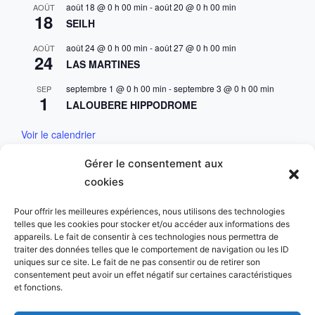
août 18 @ 0 h 00 min
-
août 20 @ 0 h 00 min
AOÛT
18
SEILH
août 24 @ 0 h 00 min
-
août 27 @ 0 h 00 min
AOÛT
24
LAS MARTINES
septembre 1 @ 0 h 00 min
-
septembre 3 @ 0 h 00 min
SEP
1
LALOUBERE HIPPODROME
Voir le calendrier
Gérer le consentement aux
Mentions & Conditions
cookies
Mentions Légales
Pour offrir les meilleures expériences, nous utilisons des technologies
telles que les cookies pour stocker et/ou accéder aux informations des
Charte des données personnelles
appareils. Le fait de consentir à ces technologies nous permettra de
traiter des données telles que le comportement de navigation ou les ID
uniques sur ce site. Le fait de ne pas consentir ou de retirer son
consentement peut avoir un effet négatif sur certaines caractéristiques
et fonctions.